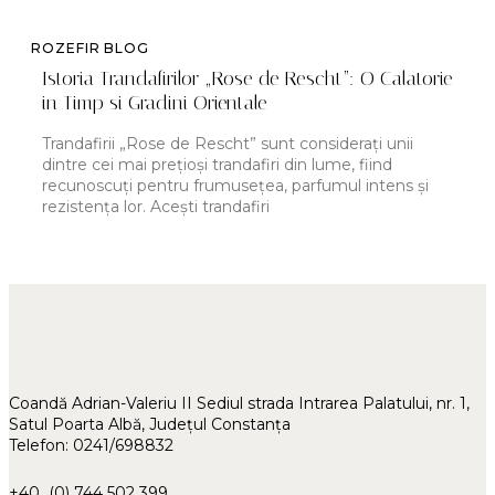
ROZEFIR BLOG
Istoria Trandafirilor „Rose de Rescht”: O Calatorie
in Timp si Gradini Orientale
Trandafirii „Rose de Rescht” sunt considerați unii
dintre cei mai prețioși trandafiri din lume, fiind
recunoscuți pentru frumusețea, parfumul intens și
rezistența lor. Acești trandafiri
Coandă Adrian-Valeriu II Sediul strada Intrarea Palatului, nr. 1,
Satul Poarta Albă, Județul Constanța
Telefon: 0241/698832
+40 (0) 744 502 399