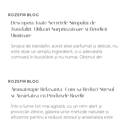
ROZEFIR BLOG
Descopera Toate Secretele Siropului de
Trandafiri: Utilizari Surprinzatoare si Beneficii
Uimitoare
Siropul de trandafiri, acest elixir parfumat și delicat, nu
este doar un simplu ingredient, ci o adevărată
comoară în bucătărie și nu numai. Obținut din
ROZEFIR BLOG
Aromaterapie Relaxanta: Cum sa Reduci Stresul
si Anxietatea cu Produsele Rozefir
Într-o lume tot mai agitată, cu un ritm alert și
provocări zilnice, găsirea unor metode naturale și
eficiente pentru a reduce stresul și anxietatea este